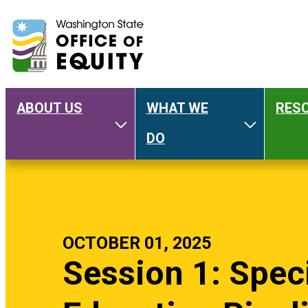
ABOUT US
WHAT WE
RES
Main
Toggle About Us
Toggle W
DO
navigation
OCTOBER 01, 2025
Session 1: Spec