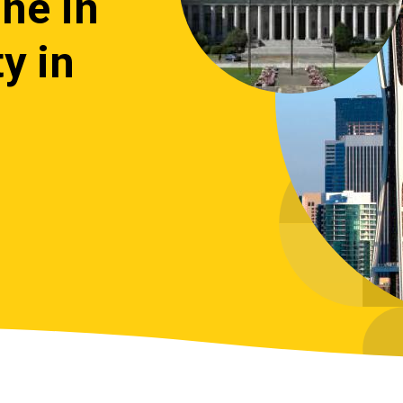
ne in
ty in