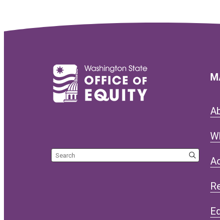
M
A
W
Search the site
Ac
R
Eq