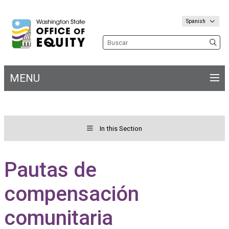
Spanish
Search the site
MENU
Main
navigation
In this Section
Toggle menu for&nbs;
Welcome
Pautas de
compensación
comunitaria